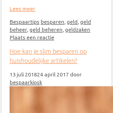
Lees meer
Categorieën
Tags
Bespaartips
besparen
,
geld
,
geld
beheer
,
geld beheren
,
geldzaken
Plaats een reactie
Hoe kan je slim besparen op
huishoudelijke artikelen?
13 juli 2018
24 april 2017
door
bespaarkiosk