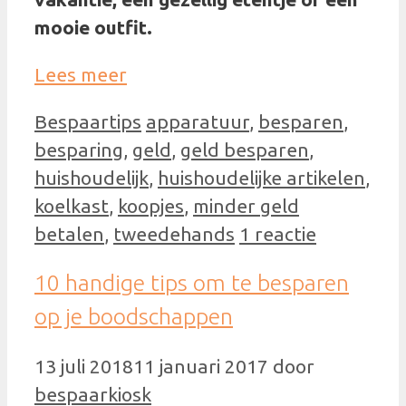
mooie outfit.
Lees meer
Categorieën
Tags
Bespaartips
apparatuur
,
besparen
,
besparing
,
geld
,
geld besparen
,
huishoudelijk
,
huishoudelijke artikelen
,
koelkast
,
koopjes
,
minder geld
betalen
,
tweedehands
1 reactie
10 handige tips om te besparen
op je boodschappen
13 juli 2018
11 januari 2017
door
bespaarkiosk