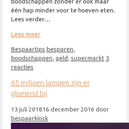
boodschappen zonder er ook maar
één hap minder voor te hoeven eten.
Lees verder…
Lees meer
Categorieën
Tags
Bespaartips
besparen
,
boodschappen
,
geld
,
supermarkt
3
reacties
65 miljoen lampen zijn er
gloeiend bij
13 juli 2018
16 december 2016
door
bespaarkiosk