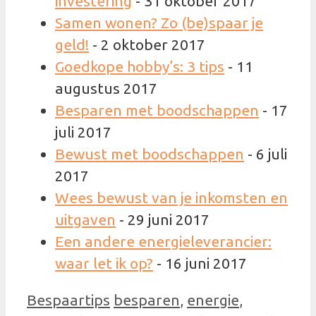
investering
- 31 oktober 2017
Samen wonen? Zo (be)spaar je
geld!
- 2 oktober 2017
Goedkope hobby’s: 3 tips
- 11
augustus 2017
Besparen met boodschappen
- 17
juli 2017
Bewust met boodschappen
- 6 juli
2017
Wees bewust van je inkomsten en
uitgaven
- 29 juni 2017
Een andere energieleverancier:
waar let ik op?
- 16 juni 2017
Categorieën
Tags
Bespaartips
besparen
,
energie
,